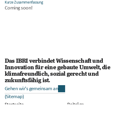
Kurze Zusammenfassung
Coming soon!
Das IBRI verbindet Wissenschaft und 
Innovation für eine gebaute Umwelt, die 
klimafreundlich, sozial gerecht und 
zukunftsfähig ist.
Gehen wir's gemeinsam an
(Sitemap)
Startseite
Beiträge
Vision
Über uns
Projekte
Impressum