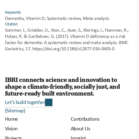
Keywords
Dementia, Vitamin D, Systematic review, Meta-analysis
Citation
Sommer, I., Griebler, U., Kien, C., Auer, S., Klerings, I., Hammer, R., 
Holzer, P., & Gartlehner, G. (2017). Vitamin D deficiency as a risk 
factor for dementia: A systematic review and meta-analysis. BMC 
Geriatrics, 17. https://doi.org/10.1186/s12877-016-0405-0
IBRI connects science and innovation to 
shape a climate-friendly, socially just, and 
future-ready built environment. 
Let’s build together
(Sitemap)
Home
Contributions
Vision
About Us
Projects
Imprint