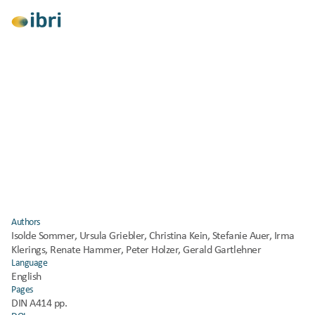
View All
Research
Health and Comfort
Vitamin D deficiency as a risk factor for 
dementia: a systematic review and meta-
analysis
Published
2017
Authors
Isolde Sommer, Ursula Griebler, Christina Kein, Stefanie Auer, Irma 
Klerings, Renate Hammer, Peter Holzer, Gerald Gartlehner
Language
English
Pages
DIN A4
14 pp.